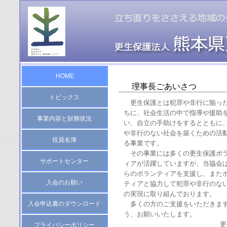
HOME
理事長ごあいさつ
トピックス
更生保護とは犯罪や非行に陥っ
ちに、社会生活の中で指導や援助
事業内容と財務状況
い、自立の手助けをするとともに
や非行のない社会を築くための活
役員名簿
る事業です。
その事業には多くの更生保護ボ
サポートセンター
ィアが活躍していますが、当協会
らのボランティアを支援し、また
入会のお願い
ティアと協力して犯罪や非行のな
の実現に取り組んでおります。
多くの方のご支援をいただきま
入会申込書のダウンロード
う、お願いいたします。
更
プライバシーポリシー